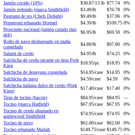
Jamón cocido (10%)
$38.87
/
13 lb
$77.74
0%
Jamón redondo (marca Smithfield)
$3.49
/
lb
$76.78
0%
Pastrami de res (Chefs Delight)
$9.49
/
lb
$37.96
0%
Pepperoni rebanado Hormel
$4.39
/
lb
$109.75
0%
Prosciutto nacional (jamón curado tipo
$6.95
/
lb
$69.50
0%
deli)
Rollo de pavo deshuesado en malla
$4.89
/
lb
$97.80
0%
congelado
Salami de cerdo
$4.95
/
lb
$74.25
0%
Salchicha de cerdo picante en tiras Pork
$18.95
/
pc
$18.95
0%
King
Salchicha de desayuno congelada
$14.95
/
case
$14.95
0%
Salchicha de pavo
$4.59
/
case
$4.59
0%
Salchicha italiana dulce de cerdo (Pork
$17.40
/
case
$17.40
0%
King)
Tiras de tocino (bacon)
$84.95
/
case
$84.95
—
Tocino (marca Hatfield)
$67.95
/
case
$67.95
0%
Tocino de cerdo ahumado en
$74.95
/
case
$74.95
0%
applewood Smithfield
Tocino de pavo
$62.00
/
case
$62.00
0%
Tocino rebanado Mariah
$149.75
/
case
$149.75
0%