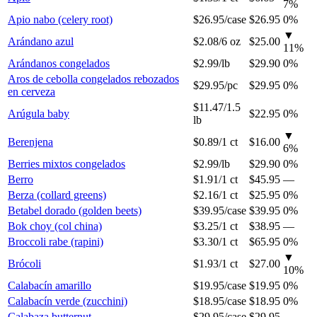
7
%
Apio nabo (celery root)
$26.95
/
case
$26.95
0%
▼
Arándano azul
$2.08
/
6 oz
$25.00
11
%
Arándanos congelados
$2.99
/
lb
$29.90
0%
Aros de cebolla congelados rebozados
$29.95
/
pc
$29.95
0%
en cerveza
$11.47
/
1.5
Arúgula baby
$22.95
0%
lb
▼
Berenjena
$0.89
/
1 ct
$16.00
6
%
Berries mixtos congelados
$2.99
/
lb
$29.90
0%
Berro
$1.91
/
1 ct
$45.95
—
Berza (collard greens)
$2.16
/
1 ct
$25.95
0%
Betabel dorado (golden beets)
$39.95
/
case
$39.95
0%
Bok choy (col china)
$3.25
/
1 ct
$38.95
—
Broccoli rabe (rapini)
$3.30
/
1 ct
$65.95
0%
▼
Brócoli
$1.93
/
1 ct
$27.00
10
%
Calabacín amarillo
$19.95
/
case
$19.95
0%
Calabacín verde (zucchini)
$18.95
/
case
$18.95
0%
Calabaza butternut
$29.95
/
case
$29.95
—