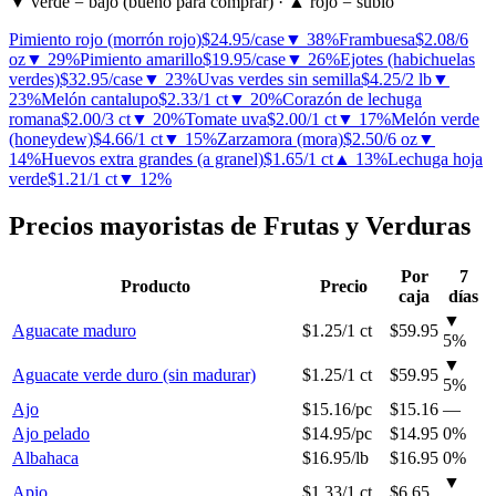
▼ verde = bajó
(bueno para comprar) ·
▲ rojo = subió
Pimiento rojo (morrón rojo)
$24.95
/
case
▼
38
%
Frambuesa
$2.08
/
6
oz
▼
29
%
Pimiento amarillo
$19.95
/
case
▼
26
%
Ejotes (habichuelas
verdes)
$32.95
/
case
▼
23
%
Uvas verdes sin semilla
$4.25
/
2 lb
▼
23
%
Melón cantalupo
$2.33
/
1 ct
▼
20
%
Corazón de lechuga
romana
$2.00
/
3 ct
▼
20
%
Tomate uva
$2.00
/
1 ct
▼
17
%
Melón verde
(honeydew)
$4.66
/
1 ct
▼
15
%
Zarzamora (mora)
$2.50
/
6 oz
▼
14
%
Huevos extra grandes (a granel)
$1.65
/
1 ct
▲
13
%
Lechuga hoja
verde
$1.21
/
1 ct
▼
12
%
Precios mayoristas de Frutas y Verduras
Por
7
Producto
Precio
caja
días
▼
Aguacate maduro
$1.25
/
1 ct
$59.95
5
%
▼
Aguacate verde duro (sin madurar)
$1.25
/
1 ct
$59.95
5
%
Ajo
$15.16
/
pc
$15.16
—
Ajo pelado
$14.95
/
pc
$14.95
0%
Albahaca
$16.95
/
lb
$16.95
0%
▼
Apio
$1.33
/
1 ct
$6.65