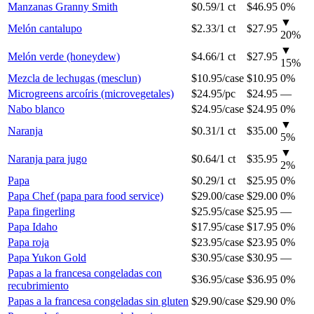
Manzanas Granny Smith
$0.59
/
1 ct
$46.95
0%
▼
Melón cantalupo
$2.33
/
1 ct
$27.95
20
%
▼
Melón verde (honeydew)
$4.66
/
1 ct
$27.95
15
%
Mezcla de lechugas (mesclun)
$10.95
/
case
$10.95
0%
Microgreens arcoíris (microvegetales)
$24.95
/
pc
$24.95
—
Nabo blanco
$24.95
/
case
$24.95
0%
▼
Naranja
$0.31
/
1 ct
$35.00
5
%
▼
Naranja para jugo
$0.64
/
1 ct
$35.95
2
%
Papa
$0.29
/
1 ct
$25.95
0%
Papa Chef (papa para food service)
$29.00
/
case
$29.00
0%
Papa fingerling
$25.95
/
case
$25.95
—
Papa Idaho
$17.95
/
case
$17.95
0%
Papa roja
$23.95
/
case
$23.95
0%
Papa Yukon Gold
$30.95
/
case
$30.95
—
Papas a la francesa congeladas con
$36.95
/
case
$36.95
0%
recubrimiento
Papas a la francesa congeladas sin gluten
$29.90
/
case
$29.90
0%