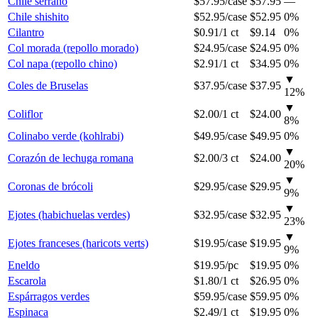
Chile serrano
$57.95
/
case
$57.95
—
Chile shishito
$52.95
/
case
$52.95
0%
Cilantro
$0.91
/
1 ct
$9.14
0%
Col morada (repollo morado)
$24.95
/
case
$24.95
0%
Col napa (repollo chino)
$2.91
/
1 ct
$34.95
0%
▼
Coles de Bruselas
$37.95
/
case
$37.95
12
%
▼
Coliflor
$2.00
/
1 ct
$24.00
8
%
Colinabo verde (kohlrabi)
$49.95
/
case
$49.95
0%
▼
Corazón de lechuga romana
$2.00
/
3 ct
$24.00
20
%
▼
Coronas de brócoli
$29.95
/
case
$29.95
9
%
▼
Ejotes (habichuelas verdes)
$32.95
/
case
$32.95
23
%
▼
Ejotes franceses (haricots verts)
$19.95
/
case
$19.95
9
%
Eneldo
$19.95
/
pc
$19.95
0%
Escarola
$1.80
/
1 ct
$26.95
0%
Espárragos verdes
$59.95
/
case
$59.95
0%
Espinaca
$2.49
/
1 ct
$19.95
0%