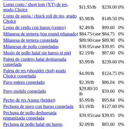
Lomo corto / short loin (XT) de res,
$11.95
/
lb
$239.00
0%
grado Choice
Lomo de aguja / chuck roll de res, grado
$5.98
/
lb
$149.50
0%
Choice
Lomo de cerdo con hueso (centro)
$2.49
/
lb
$99.60
0%
Milanesa de ternera (top round rebanado)
$84.75
/
case
$84.75
0%
Milanesa de ternera congelada
$89.90
/
case
$89.90
0%
Milanesas de pollo congeladas
$39.95
/
case
$39.95
0%
Muslo de pollo halal sin hueso ni piel
$2.19
/
lb
$87.60
0%
Paleta de cordero halal deshuesada
$5.99
/
lb
$239.60
0%
congelada
Paleta de res (shoulder clod) grado
$4.99
/
lb
$124.75
0%
Choice congelada
Pavo entero congelado
$2.39
/
lb
$86.04
0%
$29.80
/
10
Pavo molido congelado
$59.60
0%
lb
Pecho de res Angus (brisket)
$5.99
/
lb
$95.84
0%
Pechuga de pavo con hueso congelada
$3.19
/
lb
$127.60
0%
Pechuga de pollo deshuesada
$39.95
/
case
$39.95
0%
empanizada congelada
Pechuga de pollo halal sin hueso
$2.09
/
lb
$83.60
0%