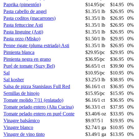
Paprika (pimentón)
$14.95
/
pc
$14.95
0%
Pasta cabello de angel
$1.35
/
1 lb
$26.95
0%
Pasta coditos (macarrones)
$1.35
/
1 lb
$26.95
0%
Pasta fettuccine Asti
$1.35
/
1 lb
$26.95
0%
Pasta linguine (Asti)
$1.35
/
1 lb
$26.95
0%
Pasta orzo (Misko)
$1.50
/
1 lb
$29.95
0%
Penne rigate (pluma estriada) Asti
$1.35
/
1 lb
$26.95
0%
Pimienta blanca
$29.95
/
pc
$29.95
0%
Pimienta negra en grano
$36.95
/
pc
$36.95
0%
Puré de tomate (Suzy Bel)
$6.65
/
1 ct
$39.90
0%
Sal
$10.95
/
pc
$10.95
0%
Sal kosher
$3.25
/
3 lb
$38.95
0%
Salsa de pizza Stanislaus Full Red
$6.16
/
1 ct
$36.95
0%
Semillas de hinojo
$15.95
/
pc
$15.95
0%
Tomate molido 7/11 (enlatado)
$6.16
/
1 ct
$36.95
0%
Tomate pelado entero (Alta Cucina)
$6.33
/
1 ct
$37.95
0%
Tomate pelado entero en puré Conte
$3.40
/
6 oz
$33.95
0%
Vinagre balsámico
$9.97
/
5 l
$19.95
0%
Vinagre blanco
$2.74
/
1 ga
$10.95
0%
Vinagre de vino tinto
$3.49
/
1 ga
$13.95
0%