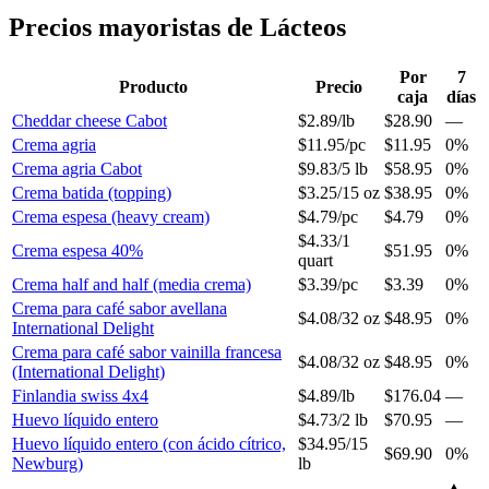
Precios mayoristas de Lácteos
Por
7
Producto
Precio
caja
días
Cheddar cheese Cabot
$2.89
/
lb
$28.90
—
Crema agria
$11.95
/
pc
$11.95
0%
Crema agria Cabot
$9.83
/
5 lb
$58.95
0%
Crema batida (topping)
$3.25
/
15 oz
$38.95
0%
Crema espesa (heavy cream)
$4.79
/
pc
$4.79
0%
$4.33
/
1
Crema espesa 40%
$51.95
0%
quart
Crema half and half (media crema)
$3.39
/
pc
$3.39
0%
Crema para café sabor avellana
$4.08
/
32 oz
$48.95
0%
International Delight
Crema para café sabor vainilla francesa
$4.08
/
32 oz
$48.95
0%
(International Delight)
Finlandia swiss 4x4
$4.89
/
lb
$176.04
—
Huevo líquido entero
$4.73
/
2 lb
$70.95
—
Huevo líquido entero (con ácido cítrico,
$34.95
/
15
$69.90
0%
Newburg)
lb
▲