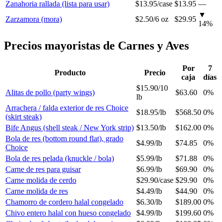
Zanahoria rallada (lista para usar)
$13.95
/
case
$13.95
—
▼
Zarzamora (mora)
$2.50
/
6 oz
$29.95
14
%
Precios mayoristas de Carnes y Aves
Por
7
Producto
Precio
caja
días
$15.90
/
10
Alitas de pollo (party wings)
$63.60
0%
lb
Arrachera / falda exterior de res Choice
$18.95
/
lb
$568.50
0%
(skirt steak)
Bife Angus (shell steak / New York strip)
$13.50
/
lb
$162.00
0%
Bola de res (bottom round flat), grado
$4.99
/
lb
$74.85
0%
Choice
Bola de res pelada (knuckle / bola)
$5.99
/
lb
$71.88
0%
Carne de res para guisar
$6.99
/
lb
$69.90
0%
Carne molida de cerdo
$29.90
/
case
$29.90
0%
Carne molida de res
$4.49
/
lb
$44.90
0%
Chamorro de cordero halal congelado
$6.30
/
lb
$189.00
0%
Chivo entero halal con hueso congelado
$4.99
/
lb
$199.60
0%