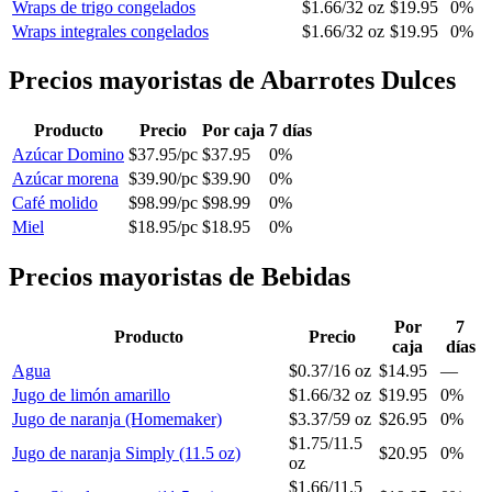
Wraps de trigo congelados
$1.66
/
32 oz
$19.95
0%
Wraps integrales congelados
$1.66
/
32 oz
$19.95
0%
Precios mayoristas de Abarrotes Dulces
Producto
Precio
Por caja
7 días
Azúcar Domino
$37.95
/
pc
$37.95
0%
Azúcar morena
$39.90
/
pc
$39.90
0%
Café molido
$98.99
/
pc
$98.99
0%
Miel
$18.95
/
pc
$18.95
0%
Precios mayoristas de Bebidas
Por
7
Producto
Precio
caja
días
Agua
$0.37
/
16 oz
$14.95
—
Jugo de limón amarillo
$1.66
/
32 oz
$19.95
0%
Jugo de naranja (Homemaker)
$3.37
/
59 oz
$26.95
0%
$1.75
/
11.5
Jugo de naranja Simply (11.5 oz)
$20.95
0%
oz
$1.66
/
11.5