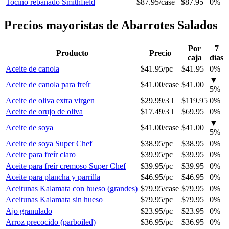
Tocino rebanado Smithfield
$87.95
/
case
$87.95
0%
Precios mayoristas de Abarrotes Salados
Por
7
Producto
Precio
caja
días
Aceite de canola
$41.95
/
pc
$41.95
0%
▼
Aceite de canola para freír
$41.00
/
case
$41.00
5
%
Aceite de oliva extra virgen
$29.99
/
3 l
$119.95
0%
Aceite de orujo de oliva
$17.49
/
3 l
$69.95
0%
▼
Aceite de soya
$41.00
/
case
$41.00
5
%
Aceite de soya Super Chef
$38.95
/
pc
$38.95
0%
Aceite para freír claro
$39.95
/
pc
$39.95
0%
Aceite para freír cremoso Super Chef
$39.95
/
pc
$39.95
0%
Aceite para plancha y parrilla
$46.95
/
pc
$46.95
0%
Aceitunas Kalamata con hueso (grandes)
$79.95
/
case
$79.95
0%
Aceitunas Kalamata sin hueso
$79.95
/
pc
$79.95
0%
Ajo granulado
$23.95
/
pc
$23.95
0%
Arroz precocido (parboiled)
$36.95
/
pc
$36.95
0%