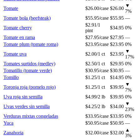
▼
Tomate
$26.00
/
case
$26.00
7
%
Tomate bola (beefsteak)
$55.95
/
case
$55.95
—
$2.91
/
1
Tomate cherry
$34.95
0%
pint
Tomate en rama
$27.95
/
case
$27.95
—
Tomate plum (tomate roma)
$23.95
/
case
$23.95
0%
▼
Tomate uva
$2.00
/
1 ct
$23.95
17
%
Tomates surtidos (medley)
$2.50
/
1 ct
$29.95
0%
Tomatillo (tomate verde)
$30.95
/
case
$30.95
—
Tomillo
$1.25
/
1 ct
$14.95
0%
▼
Toronja roja (pomelo rojo)
$1.25
/
1 ct
$39.95
7
%
Uva roja sin semilla
$4.99
/
2 lb
$39.95
0%
▼
Uvas verdes sin semilla
$4.25
/
2 lb
$34.00
23
%
Verduras mixtas congeladas
$33.95
/
case
$33.95
0%
Yuca
$50.95
/
case
$50.95
—
▲
Zanahoria
$32.00
/
case
$32.00
3
%