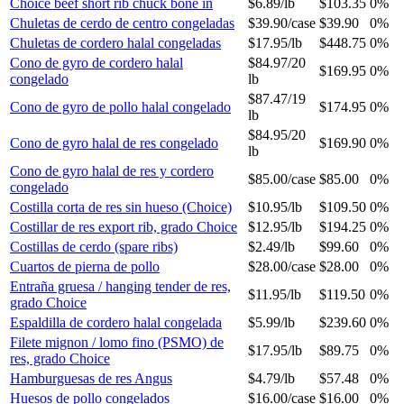
Choice beef short rib chuck bone in
$6.89
/
lb
$103.35
0%
Chuletas de cerdo de centro congeladas
$39.90
/
case
$39.90
0%
Chuletas de cordero halal congeladas
$17.95
/
lb
$448.75
0%
Cono de gyro de cordero halal
$84.97
/
20
$169.95
0%
congelado
lb
$87.47
/
19
Cono de gyro de pollo halal congelado
$174.95
0%
lb
$84.95
/
20
Cono de gyro halal de res congelado
$169.90
0%
lb
Cono de gyro halal de res y cordero
$85.00
/
case
$85.00
0%
congelado
Costilla corta de res sin hueso (Choice)
$10.95
/
lb
$109.50
0%
Costillar de res export rib, grado Choice
$12.95
/
lb
$194.25
0%
Costillas de cerdo (spare ribs)
$2.49
/
lb
$99.60
0%
Cuartos de pierna de pollo
$28.00
/
case
$28.00
0%
Entraña gruesa / hanging tender de res,
$11.95
/
lb
$119.50
0%
grado Choice
Espaldilla de cordero halal congelada
$5.99
/
lb
$239.60
0%
Filete mignon / lomo fino (PSMO) de
$17.95
/
lb
$89.75
0%
res, grado Choice
Hamburguesas de res Angus
$4.79
/
lb
$57.48
0%
Huesos de pollo congelados
$16.00
/
case
$16.00
0%