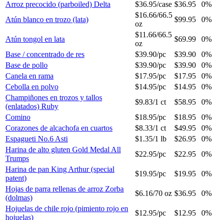
Arroz precocido (parboiled) Delta
$36.95
/
case
$36.95
0%
$16.66
/
66.5
Atún blanco en trozo (lata)
$99.95
0%
oz
$11.66
/
66.5
Atún tongol en lata
$69.99
0%
oz
Base / concentrado de res
$39.90
/
pc
$39.90
0%
Base de pollo
$39.90
/
pc
$39.90
0%
Canela en rama
$17.95
/
pc
$17.95
0%
Cebolla en polvo
$14.95
/
pc
$14.95
0%
Champiñones en trozos y tallos
$9.83
/
1 ct
$58.95
0%
(enlatados) Ruby
Comino
$18.95
/
pc
$18.95
0%
Corazones de alcachofa en cuartos
$8.33
/
1 ct
$49.95
0%
Espagueti No.6 Asti
$1.35
/
1 lb
$26.95
0%
Harina de alto gluten Gold Medal All
$22.95
/
pc
$22.95
0%
Trumps
Harina de pan King Arthur (special
$19.95
/
pc
$19.95
0%
patent)
Hojas de parra rellenas de arroz Zorba
$6.16
/
70 oz
$36.95
0%
(dolmas)
Hojuelas de chile rojo (pimiento rojo en
$12.95
/
pc
$12.95
0%
hojuelas)