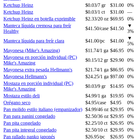
Ketchup Heinz
$0.03
/
7 gr
$31.00
0%
Ketchup Heinz
$0.03
/
1 ct
$31.00
—
Ketchup Heinz en botella exprimible
$2.33
/
20 oz
$69.95
0%
Manteca líquida cremosa para freír
▼
$41.50
/
case
$41.50
Healthy
3
%
▼
Manteca líquida para freír clara
$41.00
/
pc
$41.00
5
%
Mayonesa (Mike's Amazing)
$11.74
/
1 ga
$46.95
0%
Mayonesa en porción individual (PC)
$0.15
/
12 gr
$29.90
0%
Mike's Amazing
Mayonesa extra pesada Hellmann's
$21.74
/
1 ga
$86.95
0%
Mayonesa Hellmann's
$24.25
/
1 ga
$97.00
0%
Mostaza en porción individual (PC)
$0.03
/
9 gr
$14.95
0%
Mike's Amazing
Mostaza estilo deli
$4.99
/
1 ga
$19.95
0%
Orégano seco
$4.95
/
case
$4.95
0%
Pan molido estilo italiano (empanizador)
$4.99
/
46 oz
$29.95
0%
Pan para panini congelado
$2.50
/
36 oz
$29.95
0%
Pan pita congelado
$2.25
/
10 ct
$26.95
0%
Pan pita integral congelado
$2.50
/
10 ct
$29.95
0%
Pan rallado panko japonés
$26.95
/
pc
$26.95
0%