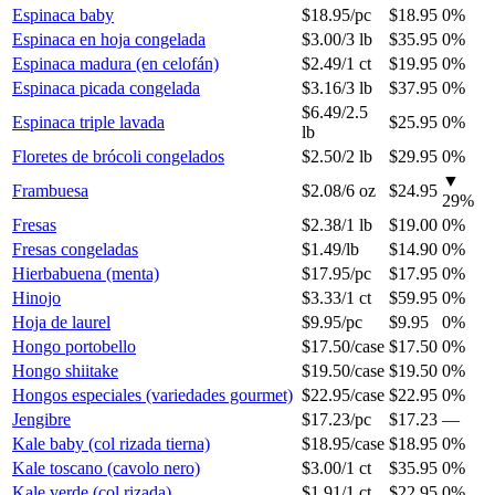
Espinaca baby
$18.95
/
pc
$18.95
0%
Espinaca en hoja congelada
$3.00
/
3 lb
$35.95
0%
Espinaca madura (en celofán)
$2.49
/
1 ct
$19.95
0%
Espinaca picada congelada
$3.16
/
3 lb
$37.95
0%
$6.49
/
2.5
Espinaca triple lavada
$25.95
0%
lb
Floretes de brócoli congelados
$2.50
/
2 lb
$29.95
0%
▼
Frambuesa
$2.08
/
6 oz
$24.95
29
%
Fresas
$2.38
/
1 lb
$19.00
0%
Fresas congeladas
$1.49
/
lb
$14.90
0%
Hierbabuena (menta)
$17.95
/
pc
$17.95
0%
Hinojo
$3.33
/
1 ct
$59.95
0%
Hoja de laurel
$9.95
/
pc
$9.95
0%
Hongo portobello
$17.50
/
case
$17.50
0%
Hongo shiitake
$19.50
/
case
$19.50
0%
Hongos especiales (variedades gourmet)
$22.95
/
case
$22.95
0%
Jengibre
$17.23
/
pc
$17.23
—
Kale baby (col rizada tierna)
$18.95
/
case
$18.95
0%
Kale toscano (cavolo nero)
$3.00
/
1 ct
$35.95
0%
Kale verde (col rizada)
$1.91
/
1 ct
$22.95
0%