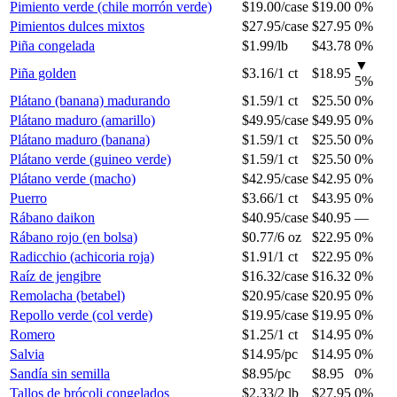
Pimiento verde (chile morrón verde)
$19.00
/
case
$19.00
0%
Pimientos dulces mixtos
$27.95
/
case
$27.95
0%
Piña congelada
$1.99
/
lb
$43.78
0%
▼
Piña golden
$3.16
/
1 ct
$18.95
5
%
Plátano (banana) madurando
$1.59
/
1 ct
$25.50
0%
Plátano maduro (amarillo)
$49.95
/
case
$49.95
0%
Plátano maduro (banana)
$1.59
/
1 ct
$25.50
0%
Plátano verde (guineo verde)
$1.59
/
1 ct
$25.50
0%
Plátano verde (macho)
$42.95
/
case
$42.95
0%
Puerro
$3.66
/
1 ct
$43.95
0%
Rábano daikon
$40.95
/
case
$40.95
—
Rábano rojo (en bolsa)
$0.77
/
6 oz
$22.95
0%
Radicchio (achicoria roja)
$1.91
/
1 ct
$22.95
0%
Raíz de jengibre
$16.32
/
case
$16.32
0%
Remolacha (betabel)
$20.95
/
case
$20.95
0%
Repollo verde (col verde)
$19.95
/
case
$19.95
0%
Romero
$1.25
/
1 ct
$14.95
0%
Salvia
$14.95
/
pc
$14.95
0%
Sandía sin semilla
$8.95
/
pc
$8.95
0%
Tallos de brócoli congelados
$2.33
/
2 lb
$27.95
0%