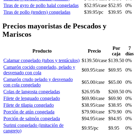
Tiras de gyro de pollo halal congeladas
$52.95
/
case
$52.95
0%
Tiras de pollo (tenders) congeladas
$39.95
/
pc
$39.95
0%
Precios mayoristas de Pescados y
Mariscos
Por
7
Producto
Precio
caja
días
Calamar congelado (tubos y tentáculos)
$139.50
/
case
$139.50
0%
Camarón cocido congelado, pelado y
$69.95
/
case
$69.95
0%
desvenado con cola
Camarón crudo pelado y desvenado
$65.00
/
case
$65.00
0%
con cola congelado
Colas de langosta congeladas
$26.95
/
lb
$269.50
0%
Filete de lenguado congelado
$69.90
/
case
$69.90
0%
Filete de tilapia congelado
$38.95
/
case
$38.95
0%
Porción de atún congelada
$79.90
/
case
$79.90
0%
Porción de salmón congelada
$94.95
/
case
$94.95
0%
Surimi congelado (imitación de
$9.95
/
pc
$9.95
0%
cangrejo)