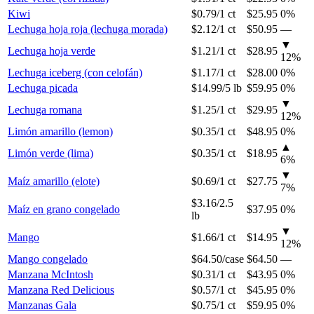
Kiwi
$0.79
/
1 ct
$25.95
0%
Lechuga hoja roja (lechuga morada)
$2.12
/
1 ct
$50.95
—
▼
Lechuga hoja verde
$1.21
/
1 ct
$28.95
12
%
Lechuga iceberg (con celofán)
$1.17
/
1 ct
$28.00
0%
Lechuga picada
$14.99
/
5 lb
$59.95
0%
▼
Lechuga romana
$1.25
/
1 ct
$29.95
12
%
Limón amarillo (lemon)
$0.35
/
1 ct
$48.95
0%
▲
Limón verde (lima)
$0.35
/
1 ct
$18.95
6
%
▼
Maíz amarillo (elote)
$0.69
/
1 ct
$27.75
7
%
$3.16
/
2.5
Maíz en grano congelado
$37.95
0%
lb
▼
Mango
$1.66
/
1 ct
$14.95
12
%
Mango congelado
$64.50
/
case
$64.50
—
Manzana McIntosh
$0.31
/
1 ct
$43.95
0%
Manzana Red Delicious
$0.57
/
1 ct
$45.95
0%
Manzanas Gala
$0.75
/
1 ct
$59.95
0%