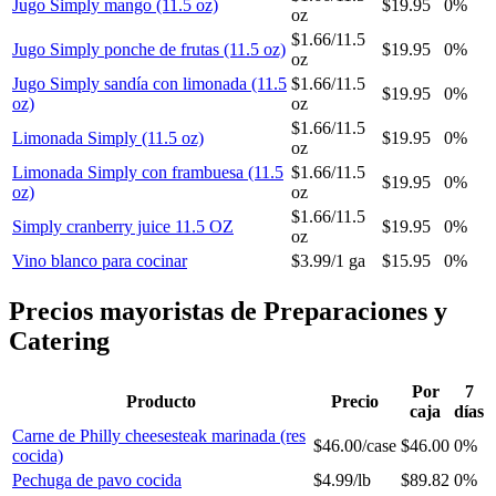
Jugo Simply mango (11.5 oz)
$19.95
0%
oz
$1.66
/
11.5
Jugo Simply ponche de frutas (11.5 oz)
$19.95
0%
oz
Jugo Simply sandía con limonada (11.5
$1.66
/
11.5
$19.95
0%
oz)
oz
$1.66
/
11.5
Limonada Simply (11.5 oz)
$19.95
0%
oz
Limonada Simply con frambuesa (11.5
$1.66
/
11.5
$19.95
0%
oz)
oz
$1.66
/
11.5
Simply cranberry juice 11.5 OZ
$19.95
0%
oz
Vino blanco para cocinar
$3.99
/
1 ga
$15.95
0%
Precios mayoristas de Preparaciones y
Catering
Por
7
Producto
Precio
caja
días
Carne de Philly cheesesteak marinada (res
$46.00
/
case
$46.00
0%
cocida)
Pechuga de pavo cocida
$4.99
/
lb
$89.82
0%