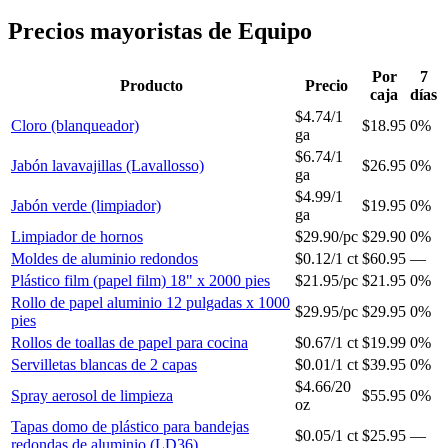
Precios mayoristas de Equipo
Por
7
Producto
Precio
caja
días
$4.74
/
1
Cloro (blanqueador)
$18.95
0%
ga
$6.74
/
1
Jabón lavavajillas (Lavallosso)
$26.95
0%
ga
$4.99
/
1
Jabón verde (limpiador)
$19.95
0%
ga
Limpiador de hornos
$29.90
/
pc
$29.90
0%
Moldes de aluminio redondos
$0.12
/
1 ct
$60.95
—
Plástico film (papel film) 18" x 2000 pies
$21.95
/
pc
$21.95
0%
Rollo de papel aluminio 12 pulgadas x 1000
$29.95
/
pc
$29.95
0%
pies
Rollos de toallas de papel para cocina
$0.67
/
1 ct
$19.99
0%
Servilletas blancas de 2 capas
$0.01
/
1 ct
$39.95
0%
$4.66
/
20
Spray aerosol de limpieza
$55.95
0%
oz
Tapas domo de plástico para bandejas
$0.05
/
1 ct
$25.95
—
redondas de aluminio (LD36)