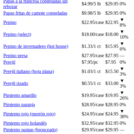
Papas a la francesa congeladas sin
$4.99
/
5 lb
$29.95
0%
rebozar
Papas fritas de camote congeladas
$9.98
/
5 lb
$29.95
0%
▼
Pepino
$22.95
/
case
$22.95
8
%
▼
Pepino (select)
$18.00
/
case
$18.00
10
%
▼
Pepino de invernadero (hot house)
$1.33
/
1 ct
$15.95
6
%
Pepino persa
$27.95
/
case
$27.95
—
Perejil
$7.95
/
pc
$7.95
0%
▼
Perejil italiano (hoja plana)
$1.03
/
1 ct
$15.50
3
%
▼
Perejil rizado
$0.55
/
1 ct
$33.00
3
%
▼
Pimiento amarillo
$19.95
/
case
$19.95
26
%
Pimiento naranja
$28.95
/
case
$28.95
0%
▼
Pimiento rojo (morrón rojo)
$24.95
/
case
$24.95
38
%
Pimiento rojo holandés
$32.95
/
case
$32.95
0%
Pimiento suntan (bronceado)
$29.95
/
case
$29.95
—