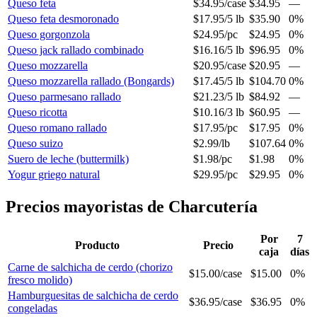
Queso feta
$34.95
/
case
$34.95
—
Queso feta desmoronado
$17.95
/
5 lb
$35.90
0%
Queso gorgonzola
$24.95
/
pc
$24.95
0%
Queso jack rallado combinado
$16.16
/
5 lb
$96.95
0%
Queso mozzarella
$20.95
/
case
$20.95
—
Queso mozzarella rallado (Bongards)
$17.45
/
5 lb
$104.70
0%
Queso parmesano rallado
$21.23
/
5 lb
$84.92
—
Queso ricotta
$10.16
/
3 lb
$60.95
—
Queso romano rallado
$17.95
/
pc
$17.95
0%
Queso suizo
$2.99
/
lb
$107.64
0%
Suero de leche (buttermilk)
$1.98
/
pc
$1.98
0%
Yogur griego natural
$29.95
/
pc
$29.95
0%
Precios mayoristas de Charcutería
Por
7
Producto
Precio
caja
días
Carne de salchicha de cerdo (chorizo
$15.00
/
case
$15.00
0%
fresco molido)
Hamburguesitas de salchicha de cerdo
$36.95
/
case
$36.95
0%
congeladas