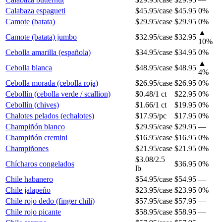
Calabaza espagueti
$45.95
/
case
$45.95
0%
Camote (batata)
$29.95
/
case
$29.95
0%
▲
Camote (batata) jumbo
$32.95
/
case
$32.95
10
%
Cebolla amarilla (española)
$34.95
/
case
$34.95
0%
▲
Cebolla blanca
$48.95
/
case
$48.95
4
%
Cebolla morada (cebolla roja)
$26.95
/
case
$26.95
0%
Cebollín (cebolla verde / scallion)
$0.48
/
1 ct
$22.95
0%
Cebollín (chives)
$1.66
/
1 ct
$19.95
0%
Chalotes pelados (echalotes)
$17.95
/
pc
$17.95
0%
Champiñón blanco
$29.95
/
case
$29.95
—
Champiñón cremini
$16.95
/
case
$16.95
0%
Champiñones
$21.95
/
case
$21.95
0%
$3.08
/
2.5
Chícharos congelados
$36.95
0%
lb
Chile habanero
$54.95
/
case
$54.95
—
Chile jalapeño
$23.95
/
case
$23.95
0%
Chile rojo dedo (finger chili)
$57.95
/
case
$57.95
—
Chile rojo picante
$58.95
/
case
$58.95
—