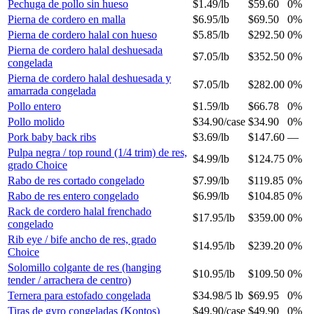
Pechuga de pollo sin hueso
$1.49
/
lb
$59.60
0%
Pierna de cordero en malla
$6.95
/
lb
$69.50
0%
Pierna de cordero halal con hueso
$5.85
/
lb
$292.50
0%
Pierna de cordero halal deshuesada
$7.05
/
lb
$352.50
0%
congelada
Pierna de cordero halal deshuesada y
$7.05
/
lb
$282.00
0%
amarrada congelada
Pollo entero
$1.59
/
lb
$66.78
0%
Pollo molido
$34.90
/
case
$34.90
0%
Pork baby back ribs
$3.69
/
lb
$147.60
—
Pulpa negra / top round (1/4 trim) de res,
$4.99
/
lb
$124.75
0%
grado Choice
Rabo de res cortado congelado
$7.99
/
lb
$119.85
0%
Rabo de res entero congelado
$6.99
/
lb
$104.85
0%
Rack de cordero halal frenchado
$17.95
/
lb
$359.00
0%
congelado
Rib eye / bife ancho de res, grado
$14.95
/
lb
$239.20
0%
Choice
Solomillo colgante de res (hanging
$10.95
/
lb
$109.50
0%
tender / arrachera de centro)
Ternera para estofado congelada
$34.98
/
5 lb
$69.95
0%
Tiras de gyro congeladas (Kontos)
$49.90
/
case
$49.90
0%