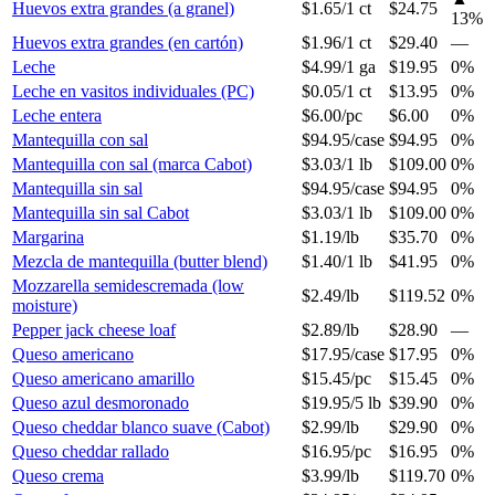
Huevos extra grandes (a granel)
$1.65
/
1 ct
$24.75
13
%
Huevos extra grandes (en cartón)
$1.96
/
1 ct
$29.40
—
Leche
$4.99
/
1 ga
$19.95
0%
Leche en vasitos individuales (PC)
$0.05
/
1 ct
$13.95
0%
Leche entera
$6.00
/
pc
$6.00
0%
Mantequilla con sal
$94.95
/
case
$94.95
0%
Mantequilla con sal (marca Cabot)
$3.03
/
1 lb
$109.00
0%
Mantequilla sin sal
$94.95
/
case
$94.95
0%
Mantequilla sin sal Cabot
$3.03
/
1 lb
$109.00
0%
Margarina
$1.19
/
lb
$35.70
0%
Mezcla de mantequilla (butter blend)
$1.40
/
1 lb
$41.95
0%
Mozzarella semidescremada (low
$2.49
/
lb
$119.52
0%
moisture)
Pepper jack cheese loaf
$2.89
/
lb
$28.90
—
Queso americano
$17.95
/
case
$17.95
0%
Queso americano amarillo
$15.45
/
pc
$15.45
0%
Queso azul desmoronado
$19.95
/
5 lb
$39.90
0%
Queso cheddar blanco suave (Cabot)
$2.99
/
lb
$29.90
0%
Queso cheddar rallado
$16.95
/
pc
$16.95
0%
Queso crema
$3.99
/
lb
$119.70
0%