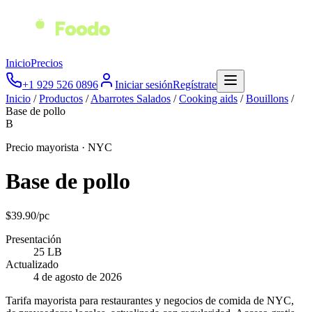
Inicio
Precios
+1 929 526 0896
Iniciar sesión
Regístrate
Inicio
/
Productos
/
Abarrotes Salados
/
Cooking aids
/
Bouillons
/
Base de pollo
B
Precio mayorista · NYC
Base de pollo
$
39.90
/
pc
Presentación
25 LB
Actualizado
4 de agosto de 2026
Tarifa mayorista para restaurantes y negocios de comida de NYC,