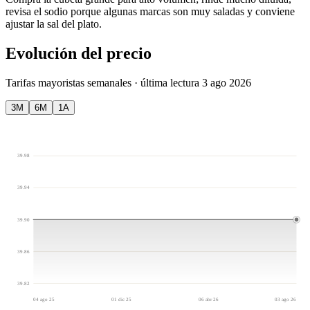
revisa el sodio porque algunas marcas son muy saladas y conviene
ajustar la sal del plato.
Evolución del precio
Tarifas mayoristas semanales
· última lectura 3 ago 2026
3M
6M
1A
39.98
39.94
39.90
39.86
39.82
04 ago 25
01 dic 25
06 abr 26
03 ago 26