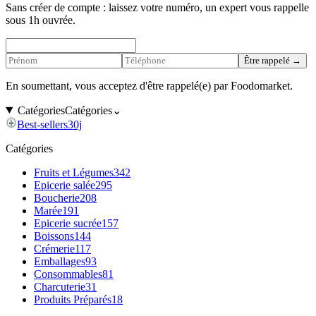
Sans créer de compte : laissez votre numéro, un expert vous rappelle
sous 1h ouvrée.
Être rappelé →
En soumettant, vous acceptez d'être rappelé(e) par Foodomarket.
Catégories
Catégories
⌄
Best-sellers
30j
BEST
Catégories
Fruits et Légumes
342
Epicerie salée
295
Boucherie
208
Marée
191
Epicerie sucrée
157
Boissons
144
Crémerie
117
Emballages
93
Consommables
81
Charcuterie
31
Produits Préparés
18