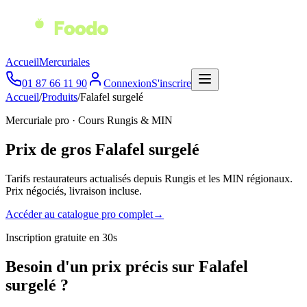
Accueil
Mercuriales
01 87 66 11 90
Connexion
S'inscrire
Accueil
/
Produits
/
Falafel surgelé
Mercuriale pro
·
Cours Rungis & MIN
Prix de gros
Falafel surgelé
Tarifs restaurateurs actualisés depuis
Rungis
et les
MIN régionaux
.
Prix négociés, livraison incluse.
Accéder au catalogue pro complet
→
Inscription gratuite en 30s
Besoin d'un prix précis sur Falafel
surgelé ?