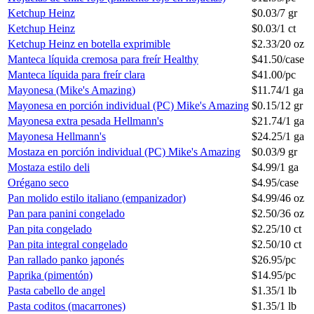
Ketchup Heinz
$
0.03
/
7 gr
Ketchup Heinz
$
0.03
/
1 ct
Ketchup Heinz en botella exprimible
$
2.33
/
20 oz
Manteca líquida cremosa para freír Healthy
$
41.50
/
case
Manteca líquida para freír clara
$
41.00
/
pc
Mayonesa (Mike's Amazing)
$
11.74
/
1 ga
Mayonesa en porción individual (PC) Mike's Amazing
$
0.15
/
12 gr
Mayonesa extra pesada Hellmann's
$
21.74
/
1 ga
Mayonesa Hellmann's
$
24.25
/
1 ga
Mostaza en porción individual (PC) Mike's Amazing
$
0.03
/
9 gr
Mostaza estilo deli
$
4.99
/
1 ga
Orégano seco
$
4.95
/
case
Pan molido estilo italiano (empanizador)
$
4.99
/
46 oz
Pan para panini congelado
$
2.50
/
36 oz
Pan pita congelado
$
2.25
/
10 ct
Pan pita integral congelado
$
2.50
/
10 ct
Pan rallado panko japonés
$
26.95
/
pc
Paprika (pimentón)
$
14.95
/
pc
Pasta cabello de angel
$
1.35
/
1 lb
Pasta coditos (macarrones)
$
1.35
/
1 lb