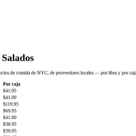
 Salados
ocios de comida de NYC, de proveedores locales — por libra y por caj
Por caja
$
41.95
$
41.00
$
119.95
$
69.95
$
41.00
$
38.95
$
39.95