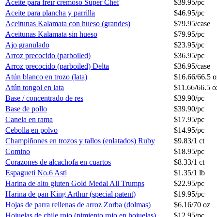
Aceite para freír cremoso Super Chef
$
39.95
/
pc
Aceite para plancha y parrilla
$
46.95
/
pc
Aceitunas Kalamata con hueso (grandes)
$
79.95
/
case
Aceitunas Kalamata sin hueso
$
79.95
/
pc
Ajo granulado
$
23.95
/
pc
Arroz precocido (parboiled)
$
36.95
/
pc
Arroz precocido (parboiled) Delta
$
36.95
/
case
Atún blanco en trozo (lata)
$
16.66
/
66.5 o
Atún tongol en lata
$
11.66
/
66.5 o
Base / concentrado de res
$
39.90
/
pc
Base de pollo
$
39.90
/
pc
Canela en rama
$
17.95
/
pc
Cebolla en polvo
$
14.95
/
pc
Champiñones en trozos y tallos (enlatados) Ruby
$
9.83
/
1 ct
Comino
$
18.95
/
pc
Corazones de alcachofa en cuartos
$
8.33
/
1 ct
Espagueti No.6 Asti
$
1.35
/
1 lb
Harina de alto gluten Gold Medal All Trumps
$
22.95
/
pc
Harina de pan King Arthur (special patent)
$
19.95
/
pc
Hojas de parra rellenas de arroz Zorba (dolmas)
$
6.16
/
70 oz
Hojuelas de chile rojo (pimiento rojo en hojuelas)
$
12.95
/
pc