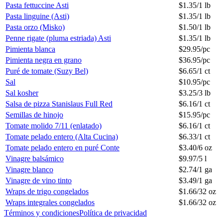
Pasta fettuccine Asti
$
1.35
/
1 lb
Pasta linguine (Asti)
$
1.35
/
1 lb
Pasta orzo (Misko)
$
1.50
/
1 lb
Penne rigate (pluma estriada) Asti
$
1.35
/
1 lb
Pimienta blanca
$
29.95
/
pc
Pimienta negra en grano
$
36.95
/
pc
Puré de tomate (Suzy Bel)
$
6.65
/
1 ct
Sal
$
10.95
/
pc
Sal kosher
$
3.25
/
3 lb
Salsa de pizza Stanislaus Full Red
$
6.16
/
1 ct
Semillas de hinojo
$
15.95
/
pc
Tomate molido 7/11 (enlatado)
$
6.16
/
1 ct
Tomate pelado entero (Alta Cucina)
$
6.33
/
1 ct
Tomate pelado entero en puré Conte
$
3.40
/
6 oz
Vinagre balsámico
$
9.97
/
5 l
Vinagre blanco
$
2.74
/
1 ga
Vinagre de vino tinto
$
3.49
/
1 ga
Wraps de trigo congelados
$
1.66
/
32 oz
Wraps integrales congelados
$
1.66
/
32 oz
Términos y condiciones
Política de privacidad