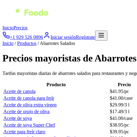
Inicio
Precios
+1 929 526 0896
Iniciar sesión
Regístrate
Inicio
/
Productos
/
Abarrotes Salados
Precios mayoristas de
Abarrotes
Tarifas mayoristas diarias de
abarrotes salados
para restaurantes y neg
Producto
Precio
Aceite de canola
$
41.95
/
pc
Aceite de canola para freír
$
41.00
/
case
Aceite de oliva extra virgen
$
29.99
/
3 l
Aceite de orujo de oliva
$
17.49
/
3 l
Aceite de soya
$
41.00
/
case
Aceite de soya Super Chef
$
38.95
/
pc
Aceite para freír claro
$
39.95
/
pc