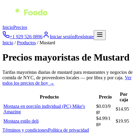
Inicio
Precios
+1 929 526 0896
Iniciar sesión
Regístrate
Inicio
/
Productos
/
Mustard
Precios mayoristas de
Mustard
Tarifas mayoristas diarias de
mustard
para restaurantes y negocios de
comida de NYC, de proveedores locales — por libra y por caja.
Ver
todos los precios de hoy →
Por
Producto
Precio
caja
Mostaza en porción individual (PC) Mike's
$
0.03
/
9
$
14.95
Amazing
gr
$
4.99
/
1
Mostaza estilo deli
$
19.95
ga
Términos y condiciones
Política de privacidad