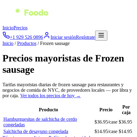
Inicio
Precios
+1 929 526 0896
Iniciar sesión
Regístrate
Inicio
/
Productos
/
Frozen sausage
Precios mayoristas de
Frozen
sausage
Tarifas mayoristas diarias de
frozen sausage
para restaurantes y
negocios de comida de NYC, de proveedores locales — por libra y
por caja.
Ver todos los precios de hoy →
Por
Producto
Precio
caja
Hamburguesitas de salchicha de cerdo
$
36.95
/
case
$
36.95
congeladas
Salchicha de desayuno congelada
$
14.95
/
case
$
14.95