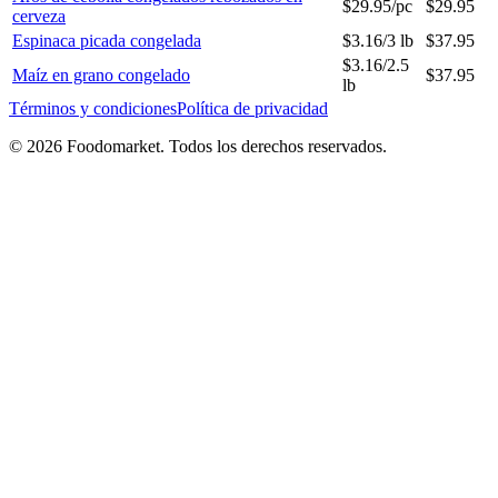
$
29.95
/
pc
$
29.95
cerveza
Espinaca picada congelada
$
3.16
/
3 lb
$
37.95
$
3.16
/
2.5
Maíz en grano congelado
$
37.95
lb
Términos y condiciones
Política de privacidad
© 2026 Foodomarket. Todos los derechos reservados.