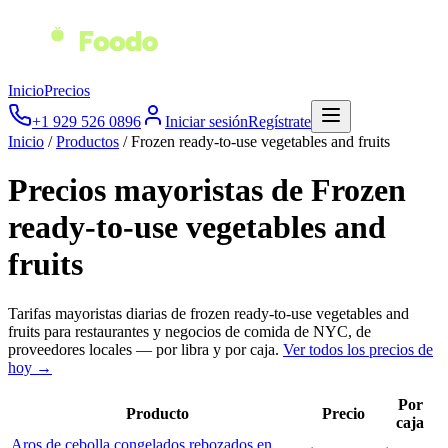
Inicio
Precios
+1 929 526 0896
Iniciar sesión
Regístrate
Inicio
/
Productos
/
Frozen ready-to-use vegetables and fruits
Precios mayoristas de
Frozen
ready-to-use vegetables and
fruits
Tarifas mayoristas diarias de
frozen ready-to-use vegetables and
fruits
para restaurantes y negocios de comida de NYC, de
proveedores locales — por libra y por caja.
Ver todos los precios de
hoy →
Por
Producto
Precio
caja
Aros de cebolla congelados rebozados en