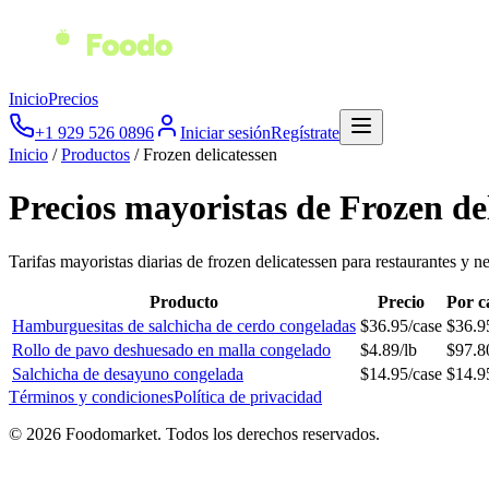
Inicio
Precios
+1 929 526 0896
Iniciar sesión
Regístrate
Inicio
/
Productos
/
Frozen delicatessen
Precios mayoristas de
Frozen de
Tarifas mayoristas diarias de
frozen delicatessen
para restaurantes y n
Producto
Precio
Por c
Hamburguesitas de salchicha de cerdo congeladas
$
36.95
/
case
$
36.9
Rollo de pavo deshuesado en malla congelado
$
4.89
/
lb
$
97.8
Salchicha de desayuno congelada
$
14.95
/
case
$
14.9
Términos y condiciones
Política de privacidad
© 2026 Foodomarket. Todos los derechos reservados.