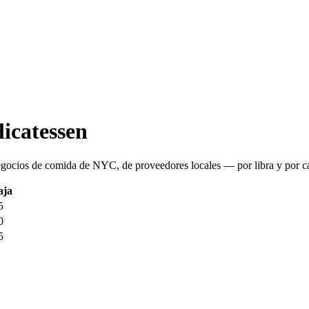
licatessen
egocios de comida de NYC, de proveedores locales — por libra y por ca
aja
5
0
5