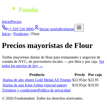
Inicio
Precios
+1 929 526 0896
Iniciar sesión
Regístrate
Inicio
/
Productos
/
Flour
Precios mayoristas de
Flour
Tarifas mayoristas diarias de
flour
para restaurantes y negocios de
comida de NYC, de proveedores locales — por libra y por caja.
Ver
todos los precios de hoy →
Producto
Precio
Por caja
Harina de alto gluten Gold Medal All Trumps
$
22.95
/
pc
$
22.95
Harina de pan King Arthur (special patent)
$
19.95
/
pc
$
19.95
Términos y condiciones
Política de privacidad
© 2026 Foodomarket. Todos los derechos reservados.