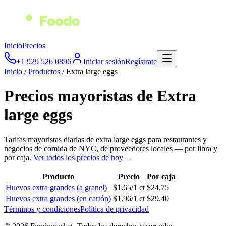
Inicio
Precios
+1 929 526 0896
Iniciar sesión
Regístrate
Inicio
/
Productos
/
Extra large eggs
Precios mayoristas de
Extra
large eggs
Tarifas mayoristas diarias de
extra large eggs
para restaurantes y
negocios de comida de NYC, de proveedores locales — por libra y
por caja.
Ver todos los precios de hoy →
Producto
Precio
Por caja
Huevos extra grandes (a granel)
$
1.65
/
1 ct
$
24.75
Huevos extra grandes (en cartón)
$
1.96
/
1 ct
$
29.40
Términos y condiciones
Política de privacidad