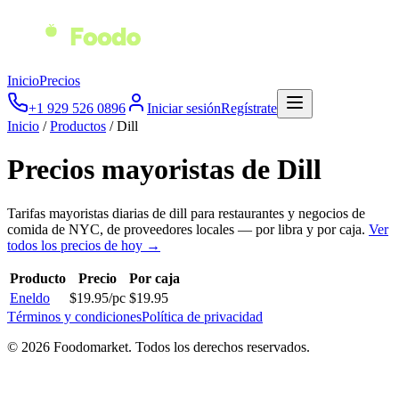
Inicio
Precios
+1 929 526 0896
Iniciar sesión
Regístrate
Inicio
/
Productos
/
Dill
Precios mayoristas de
Dill
Tarifas mayoristas diarias de
dill
para restaurantes y negocios de
comida de NYC, de proveedores locales — por libra y por caja.
Ver
todos los precios de hoy →
Producto
Precio
Por caja
Eneldo
$
19.95
/
pc
$
19.95
Términos y condiciones
Política de privacidad
© 2026 Foodomarket. Todos los derechos reservados.