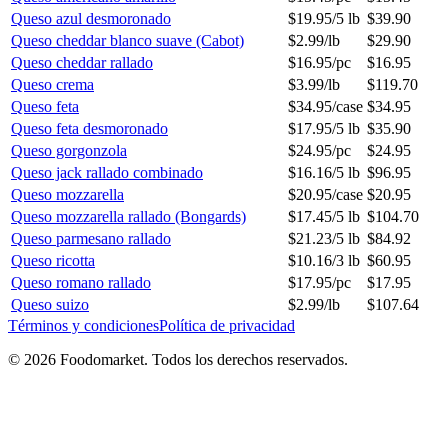
Queso azul desmoronado
$
19.95
/
5 lb
$
39.90
Queso cheddar blanco suave (Cabot)
$
2.99
/
lb
$
29.90
Queso cheddar rallado
$
16.95
/
pc
$
16.95
Queso crema
$
3.99
/
lb
$
119.70
Queso feta
$
34.95
/
case
$
34.95
Queso feta desmoronado
$
17.95
/
5 lb
$
35.90
Queso gorgonzola
$
24.95
/
pc
$
24.95
Queso jack rallado combinado
$
16.16
/
5 lb
$
96.95
Queso mozzarella
$
20.95
/
case
$
20.95
Queso mozzarella rallado (Bongards)
$
17.45
/
5 lb
$
104.70
Queso parmesano rallado
$
21.23
/
5 lb
$
84.92
Queso ricotta
$
10.16
/
3 lb
$
60.95
Queso romano rallado
$
17.95
/
pc
$
17.95
Queso suizo
$
2.99
/
lb
$
107.64
Términos y condiciones
Política de privacidad
© 2026 Foodomarket. Todos los derechos reservados.