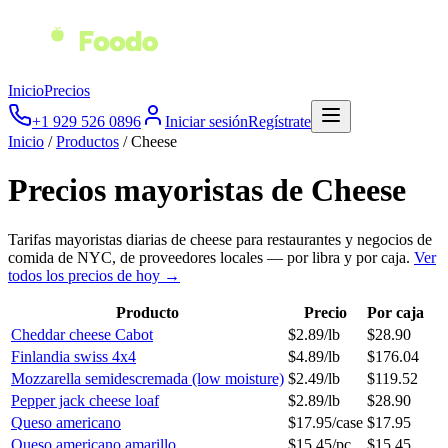
Inicio
Precios
+1 929 526 0896
Iniciar sesión
Regístrate
Inicio
/
Productos
/
Cheese
Precios mayoristas de
Cheese
Tarifas mayoristas diarias de
cheese
para restaurantes y negocios de
comida de NYC, de proveedores locales — por libra y por caja.
Ver
todos los precios de hoy →
Producto
Precio
Por caja
Cheddar cheese Cabot
$
2.89
/
lb
$
28.90
Finlandia swiss 4x4
$
4.89
/
lb
$
176.04
Mozzarella semidescremada (low moisture)
$
2.49
/
lb
$
119.52
Pepper jack cheese loaf
$
2.89
/
lb
$
28.90
Queso americano
$
17.95
/
case
$
17.95
Queso americano amarillo
$
15.45
/
pc
$
15.45